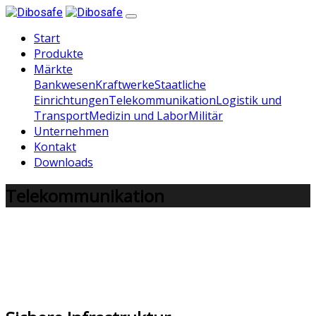
Start
Produkte
Märkte
Bankwesen
Kraftwerke
Staatliche
Einrichtungen
Telekommunikation
Logistik und
Transport
Medizin und Labor
Militär
Unternehmen
Kontakt
Downloads
Telekommunikation