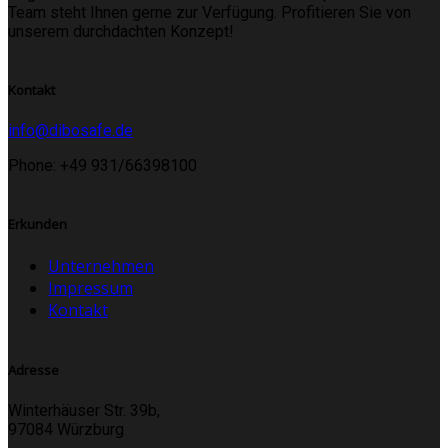
Team steht Ihnen gerne zur Verfügung. Profitieren Sie von
unserem durchdachten Konzept!
Kontakt
info@dibosafe.de
Phone: +49 931/66398100
Erkunden
Unternehmen
Impressum
Kontakt
Adresse
Winterhäuser Str. 39b,
97084 Würzburg